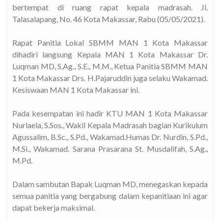
bertempat di ruang rapat kepala madrasah. Jl.
U 2021 SECARA…
Talasalapang, No. 46 Kota Makassar, Rabu (05/05/2021).
Rapat Panitia Lokal SBMM MAN 1 Kota Makassar
dihadiri langsung Kepala MAN 1 Kota Makassar Dr.
Luqman MD, S.Ag., S.E., M.M., Ketua Panitia SBMM MAN
LUR REGULER
1 Kota Makassar Drs. H.Pajaruddin juga selaku Wakamad.
Kesiswaan MAN 1 Kota Makassar ini.
Pada kesempatan ini hadir KTU MAN 1 Kota Makassar
Nurlaela, S.Sos., Wakil Kepala Madrasah bagian Kurikulum
Agussalim, B.Sc., S.Pd., Wakamad.Humas Dr. Nurdin, S.Pd.,
assar…
M.Si., Wakamad. Sarana Prasarana St. Musdalifah, S.Ag.,
M.Pd.
Dalam sambutan Bapak Luqman MD, menegaskan kepada
…
semua panitia yang bergabung dalam kepanitiaan ini agar
dapat bekerja maksimal.