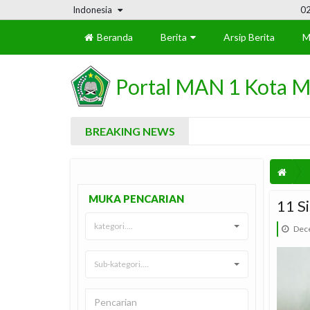
Indonesia
0
Beranda
Berita
Arsip Berita
M
Portal MAN 1 Kota M
BREAKING NEWS
MUKA PENCARIAN
11 S
kategori....
Dece
Sub-kategori....