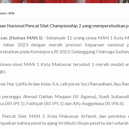
iews : 806
aan Nasional Pencat Silat Championship 2 yang memperebutkan p
sar, (Humas MAN 1)
- Sebanyak 11 orang siswa MAN 1 Kota Ma
ir tahun 2023 dengan meraih prestasi kejuaraan nasional
ebutkan piala Kemenpora RI 2023, Gelanggang Olahraga Sudian
siswa-siswi MAN 1 Kota Makassar tersebut 1 meraih medali em
gu.
mas Nur Latifa Ardan kelas X.6, raih perak Suci Ramadhani, Ayu R
 perunggu Ahmad Dahlan Maqawi (XI Agama), Ibadi Sultanudin 
a (XII IPS 1), Fathiyah (XII IPS 1) dan Alfy Anggeliuna (XI IPA 6).
h Pencat Silat MAN 1 Kota Makassar Arfandi, dan pembina 
aikan bahwa peserta ajang ini dikuti ribuan peserta dari seluruh