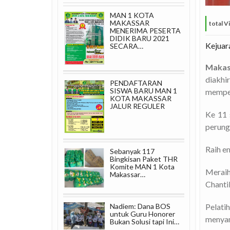
MAN 1 KOTA
MAKASSAR
total V
MENERIMA PESERTA
DIDIK BARU 2021
Kejuar
SECARA…
Makas
diakh
PENDAFTARAN
SISWA BARU MAN 1
memper
KOTA MAKASSAR
JALUR REGULER
Ke 11 
perung
Raih e
Sebanyak 117
Bingkisan Paket THR
Komite MAN 1 Kota
Meraih
Makassar…
Chantik
Nadiem: Dana BOS
Pelati
untuk Guru Honorer
menyamp
Bukan Solusi tapi Ini…