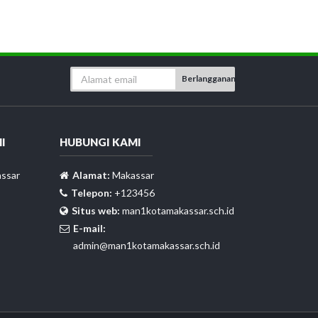
Berlangganan
I
HUBUNGI KAMI
ssar
Alamat:
Makassar
Telepon:
+123456
Situs web:
man1kotamakassar.sch.id
E-mail:
admin@man1kotamakassar.sch.id