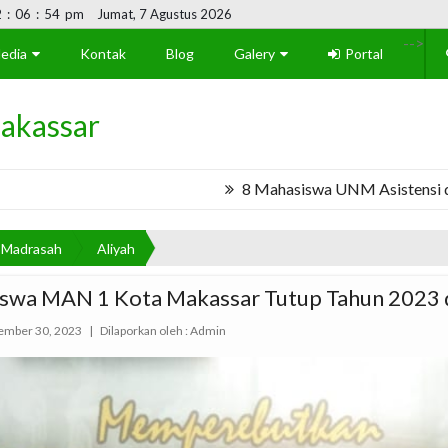
2
:
06
:
54
pm
Jumat, 7 Agustus 2026
-->
edia
Kontak
Blog
Galery
Portal
akassar
8 Mahasiswa UNM Asistensi di MAN
Madrasah
Aliyah
iswa MAN 1 Kota Makassar Tutup Tahun 2023 d
mber 30, 2023
|
Dilaporkan oleh :
Admin