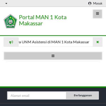
Masuk
Portal MAN 1 Kota
Makassar
8 Mahasiswa UNM Asistensi di MAN 1 Kota Makassar
8 M
Berlangganan