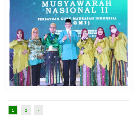
(CURRENT)
1
2
›