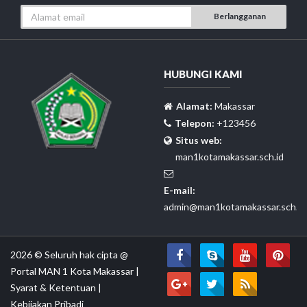
Berlangganan
HUBUNGI KAMI
Alamat:
Makassar
Telepon:
+123456
Situs web:
man1kotamakassar.sch.id
E-mail:
admin@man1kotamakassar.sch.id
2026 © Seluruh hak cipta @
Portal MAN 1 Kota Makassar
|
Syarat & Ketentuan
|
Kebijakan Pribadi