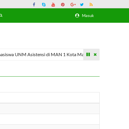
Masuk
iswa UNM Asistensi di MAN 1 Kota Makassar
8 Mahasisw