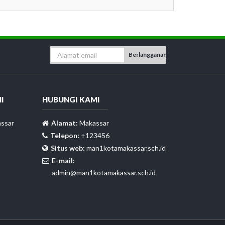
Berlangganan
I
HUBUNGI KAMI
ssar
Alamat:
Makassar
Telepon:
+123456
Situs web:
man1kotamakassar.sch.id
E-mail:
admin@man1kotamakassar.sch.id