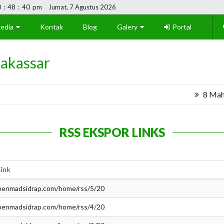
0
:
48
:
40
pm
Jumat, 7 Agustus 2026
-->
edia
Kontak
Blog
Galery
Portal
akassar
8 Mahas
RSS EKSPOR LINKS
ink
/penmadsidrap.com/home/rss/5/20
/penmadsidrap.com/home/rss/4/20