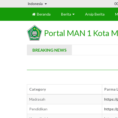
Indonesia
0
Beranda
Berita
Arsip Berita
M
Portal MAN 1 Kota M
BREAKING NEWS
Category
Parma L
Madrasah
https:/
Pendidikan
https:/