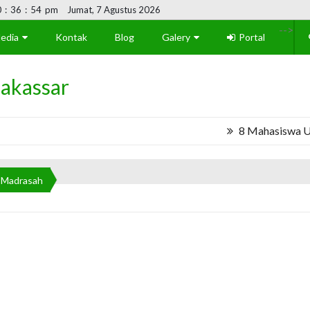
0
:
36
:
54
pm
Jumat, 7 Agustus 2026
-->
edia
Kontak
Blog
Galery
Portal
akassar
8 Mahasiswa UNM As
Madrasah