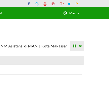
Masuk
istensi di MAN 1 Kota Makassar
8 Mahasiswa UNM Asis