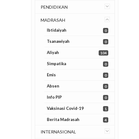
PENDIDIKAN
MADRASAH
Ibtidaiyah
0
Tsanawiyah
0
Aliyah
104
Simpatika
0
Emis
0
Absen
0
Info PIP
0
Vaksinasi Covid-19
1
Berita Madrasah
4
INTERNASIONAL